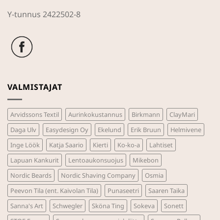
Y-tunnus 2422502-8
VALMISTAJAT
Arvidssons Textil
Aurinkokustannus
Birkmann
ClayMari
Daga Ulv
Easydesign Oy
Ekelund
Erik Bruun
Helmivene
Inge Löök
Katja Saario
Kierti
Ko-ko-a
Lahtiset
Lapuan Kankurit
Lentoaukonsuojus
Mikebon
Nordic Beards
Nordic Shaving Company
Osmia
Peevon Tila (ent. Kaivolan Tila)
Punaseetri
Saaren Taika
Sanna's Art
Schwegler
Sköna Ting
Sokeva
Sonett