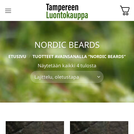
Skip
to
content
NORDIC BEARDS
ETUSIVU
/
TUOTTEET AVAINSANALLA “NORDIC BEARDS”
Näytetään kaikki 4 tulosta