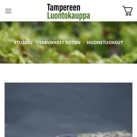
Skip
to
content
ETUSIVU
/
TARVIKKEET KOTIIN
/
HUONETUOKSUT