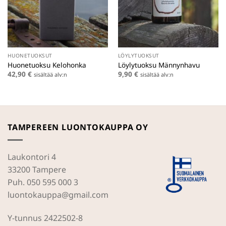
HUONETUOKSUT
LÖYLYTUOKSUT
Huonetuoksu Kelohonka
Löylytuoksu Männynhavu
42,90
€
9,90
€
sisältää alv:n
sisältää alv:n
TAMPEREEN LUONTOKAUPPA OY
Laukontori 4
33200 Tampere
Puh. 050 595 000 3
luontokauppa@gmail.com
Y-tunnus 2422502-8