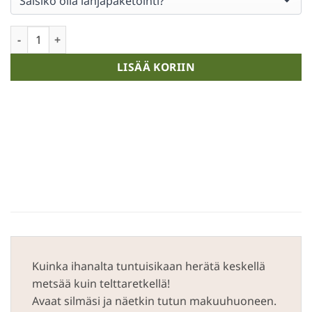
Huonetuoksu Koivikko määrä
LISÄÄ KORIIN
Kuinka ihanalta tuntuisikaan herätä keskellä
metsää kuin telttaretkellä!
Avaat silmäsi ja näetkin tutun makuuhuoneen.