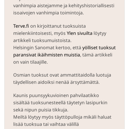
vanhimpia aistejamme ja kehityshistoriallisesti
isoaivojen vanhimpia toimintoja.
Terve.fi
on kirjoittanut tuoksuista
mielenkiintoisesti, myös
Ylen sivuilta
löytyy
artikkeli tuoksumuistoista.
Helsingin Sanomat kertoo, että
yölliset tuoksut
paransivat ikäihmisten muistia
, tämä artikkeli
on vain tilaajille.
Osmian tuoksut ovat ammattitaidolla luotuja
täydellisen aidoiksi nenää ärsyttämättä.
Kaunis puunsyykuvioinen pahvilaatikko
sisältää tuoksunesteellä täytetyn lasipurkin
sekä nipun puisia tikkuja.
Meiltä löytyy myös täyttöpulloja mikäli haluat
lisää tuoksua tai vaihtaa välillä