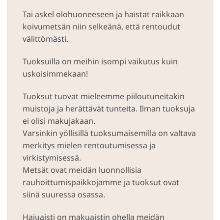
Tai askel olohuoneeseen ja haistat raikkaan
koivumetsän niin selkeänä, että rentoudut
välittömästi.
Tuoksuilla on meihin isompi vaikutus kuin
uskoisimmekaan!
Tuoksut tuovat mieleemme piiloutuneitakin
muistoja ja herättävät tunteita. Ilman tuoksuja
ei olisi makujakaan.
Varsinkin yöllisillä tuoksumaisemilla on valtava
merkitys mielen rentoutumisessa ja
virkistymisessä.
Metsät ovat meidän luonnollisia
rauhoittumispaikkojamme ja tuoksut ovat
siinä suuressa osassa.
Hajuaisti on makuaistin ohella meidän