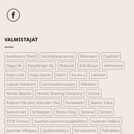
VALMISTAJAT
Arvidssons Textil
Aurinkokustannus
Birkmann
ClayMari
Daga Ulv
Easydesign Oy
Ekelund
Erik Bruun
Helmivene
Inge Löök
Katja Saario
Kierti
Ko-ko-a
Lahtiset
Lapuan Kankurit
Lentoaukonsuojus
Mikebon
Nordic Beards
Nordic Shaving Company
Osmia
Peevon Tila (ent. Kaivolan Tila)
Punaseetri
Saaren Taika
Sanna's Art
Schwegler
Sköna Ting
Sokeva
Sonett
STOF France
Suomen luonnonsuojeluliitto
Suomen Pellava
Suomen Viilupuu
Sydänyhdistys
Tervaskanto
Tuliniekka