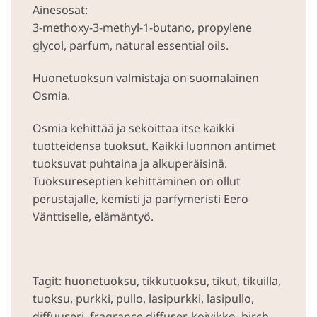
Ainesosat:
3-methoxy-3-methyl-1-butano, propylene
glycol, parfum, natural essential oils.
Huonetuoksun valmistaja on suomalainen
Osmia.
Osmia kehittää ja sekoittaa itse kaikki
tuotteidensa tuoksut. Kaikki luonnon antimet
tuoksuvat puhtaina ja alkuperäisinä.
Tuoksureseptien kehittäminen on ollut
perustajalle, kemisti ja parfymeristi Eero
Vänttiselle, elämäntyö.
Tagit: huonetuoksu, tikkutuoksu, tikut, tikuilla,
tuoksu, purkki, pullo, lasipurkki, lasipullo,
diffuuseri, fragrance diffuser, koivikko, birch