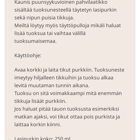
Kaunis puunsyykuvioinen pahvilaatikko
sisältää tuoksunesteellä täytetyn lasipurkin
sekä nipun puisia tikkuja.
Meiltä löytyy myös täyttöpulloja mikäli haluat
lisää tuoksua tai vaihtaa välillä
tuoksumaisemaa.
Käyttöohje:
Avaa korkki ja laita tikut purkkiin. Tuoksuneste
imeytyy hiljalleen tikkuihin ja tuoksu alkaa
levitä muutaman tunnin aikana.
Tuoksu on sitä voimakkaampi mitä enemmän
tikkuja lisäät purkkiin.
Jos haluat pitää tauon tuoksusta esimerkiksi
matkan ajaksi, voi tikut ottaa pois purkista ja
laittaa korkin kiinni.
Lasipurkin koko: 250 ml