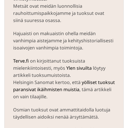
Metsät ovat meidän luonnollisia
rauhoittumispaikkojamme ja tuoksut ovat
siinä suuressa osassa.
Hajuaisti on makuaistin ohella meidän
vanhimpia aistejamme ja kehityshistoriallisesti
isoaivojen vanhimpia toimintoja.
Terve.fi
on kirjoittanut tuoksuista
mielenkiintoisesti, myös
Ylen sivuilta
löytyy
artikkeli tuoksumuistoista.
Helsingin Sanomat kertoo, että
yölliset tuoksut
paransivat ikäihmisten muistia
, tämä artikkeli
on vain tilaajille.
Osmian tuoksut ovat ammattitaidolla luotuja
täydellisen aidoiksi nenää ärsyttämättä.