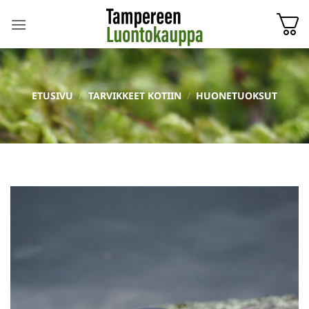
Skip
to
content
ETUSIVU
/
TARVIKKEET KOTIIN
/
HUONETUOKSUT