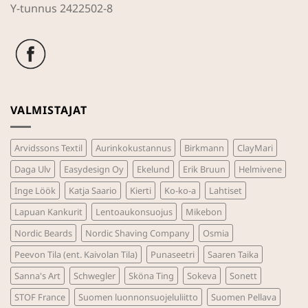
Y-tunnus 2422502-8
VALMISTAJAT
Arvidssons Textil
Aurinkokustannus
Birkmann
ClayMari
Daga Ulv
Easydesign Oy
Ekelund
Erik Bruun
Helmivene
Inge Löök
Katja Saario
Kierti
Ko-ko-a
Lahtiset
Lapuan Kankurit
Lentoaukonsuojus
Mikebon
Nordic Beards
Nordic Shaving Company
Osmia
Peevon Tila (ent. Kaivolan Tila)
Punaseetri
Saaren Taika
Sanna's Art
Schwegler
Sköna Ting
Sokeva
Sonett
STOF France
Suomen luonnonsuojeluliitto
Suomen Pellava