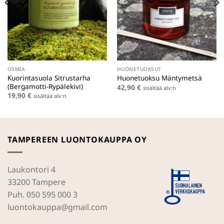
OSMIA
HUONETUOKSUT
Kuorintasuola Sitrustarha
Huonetuoksu Mäntymetsä
(Bergamotti-Rypälekivi)
42,90
€
sisältää alv:n
19,90
€
sisältää alv:n
TAMPEREEN LUONTOKAUPPA OY
Laukontori 4
33200 Tampere
Puh. 050 595 000 3
luontokauppa@gmail.com