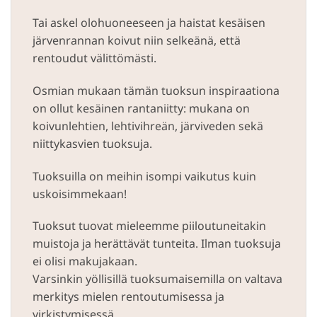
Tai askel olohuoneeseen ja haistat kesäisen
järvenrannan koivut niin selkeänä, että
rentoudut välittömästi.
Osmian mukaan tämän tuoksun inspiraationa
on ollut kesäinen rantaniitty: mukana on
koivunlehtien, lehtivihreän, järviveden sekä
niittykasvien tuoksuja.
Tuoksuilla on meihin isompi vaikutus kuin
uskoisimmekaan!
Tuoksut tuovat mieleemme piiloutuneitakin
muistoja ja herättävät tunteita. Ilman tuoksuja
ei olisi makujakaan.
Varsinkin yöllisillä tuoksumaisemilla on valtava
merkitys mielen rentoutumisessa ja
virkistymisessä.