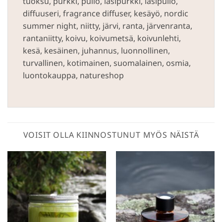
tuoksu, purkki, pullo, lasipurkki, lasipullo,
diffuuseri, fragrance diffuser, kesäyö, nordic
summer night, niitty, järvi, ranta, järvenranta,
rantaniitty, koivu, koivumetsä, koivunlehti,
kesä, kesäinen, juhannus, luonnollinen,
turvallinen, kotimainen, suomalainen, osmia,
luontokauppa, natureshop
VOISIT OLLA KIINNOSTUNUT MYÖS NÄISTÄ