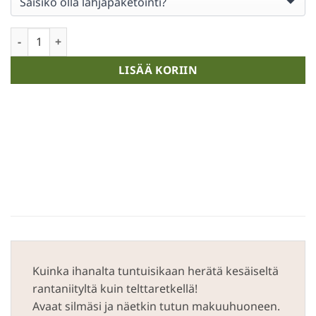
Huonetuoksu Kesäyö määrä
LISÄÄ KORIIN
Kuinka ihanalta tuntuisikaan herätä kesäiseltä
rantaniityltä kuin telttaretkellä!
Avaat silmäsi ja näetkin tutun makuuhuoneen.