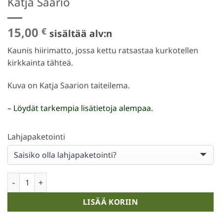
Katja Saario
15,00
€
sisältää alv:n
Kaunis hiirimatto, jossa kettu ratsastaa kurkotellen
kirkkainta tähteä.
Kuva on Katja Saarion taiteilema.
– Löydät tarkempia lisätietoja alempaa.
Lahjapaketointi
Hiirimatto / Tähdistä Kirkkaimman / Katja Saario määrä
LISÄÄ KORIIN