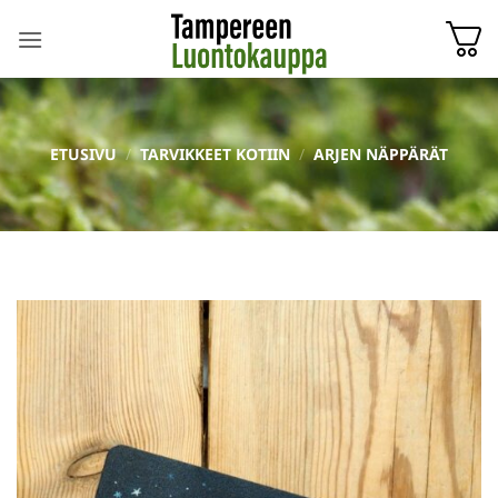
Skip
to
content
ETUSIVU
/
TARVIKKEET KOTIIN
/
ARJEN NÄPPÄRÄT