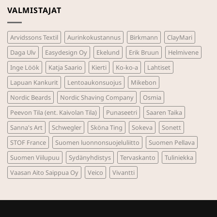
VALMISTAJAT
Arvidssons Textil
Aurinkokustannus
Birkmann
ClayMari
Daga Ulv
Easydesign Oy
Ekelund
Erik Bruun
Helmivene
Inge Löök
Katja Saario
Kierti
Ko-ko-a
Lahtiset
Lapuan Kankurit
Lentoaukonsuojus
Mikebon
Nordic Beards
Nordic Shaving Company
Osmia
Peevon Tila (ent. Kaivolan Tila)
Punaseetri
Saaren Taika
Sanna's Art
Schwegler
Sköna Ting
Sokeva
Sonett
STOF France
Suomen luonnonsuojeluliitto
Suomen Pellava
Suomen Viilupuu
Sydänyhdistys
Tervaskanto
Tuliniekka
Vaasan Aito Saippua Oy
Veico
Vivantti