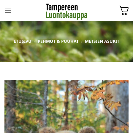
Skip
to
content
ETUSIVU
/
PEHMOT & PUUHAT
/
METSIEN ASUKIT