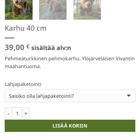
Karhu 40 cm
39,00
€
sisältää alv:n
Pehmeäturkkinen pehmokarhu. Ylöjärveläisen Vivantin
maahantuoma.
Lahjapaketointi
Karhu 40 cm määrä
LISÄÄ KORIIN