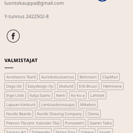
luontokauppa@gmail.com
Y-tunnus 2422502-8
VALMISTAJAT
Arvidssons Textil
Aurinkokustannus
Birkmann
ClayMari
Daga Ulv
Easydesign Oy
Ekelund
Erik Bruun
Helmivene
Inge Löök
Katja Saario
Kierti
Ko-ko-a
Lahtiset
Lapuan Kankurit
Lentoaukonsuojus
Mikebon
Nordic Beards
Nordic Shaving Company
Osmia
Peevon Tila (ent. Kaivolan Tila)
Punaseetri
Saaren Taika
Sanna's Art
Schwegler
Sköna Ting
Sokeva
Sonett