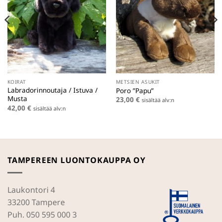
KOIRAT
METSIEN ASUKIT
Labradorinnoutaja / Istuva /
Poro ”Papu”
Musta
23,00
€
sisältää alv:n
42,00
€
sisältää alv:n
TAMPEREEN LUONTOKAUPPA OY
Laukontori 4
33200 Tampere
Puh. 050 595 000 3